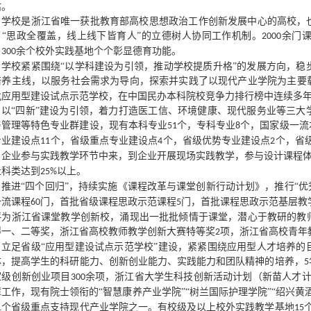
估。
学校是浙江省唯一获批教育部高校思想政治工作创新发展中心的高校，
了
“思政全覆盖，线上线下皆育人”的立德树人协同工作机制。
余门
2000
，
余个校外实践基地个个彰显德育功能。
300
学校紧紧围绕
“以学科建设为引领，推动学校提质升格”的发展方向，
培养主线，以服务社会需求为导向，探索并实践了以现代产业学院为主要
批应用型建设试点示范学校，在中国民办本科院校竞争力排行榜中连续多
以
“四新”建设为引领，着力打造医工信、环境健康、现代服务业等三大
与管理等特色专业群建设，现有本科专业
个，专科专业
个，国家级一流
51
8
专业建设点
个，省级重点专业建设点
个，省级优势专业建设点
个，省
11
4
2
、企业参与实践教学环节中来，到企业开展现场实践教学，参与设计课程
社科类达到
以上。
25%
推进
“四个回归”，持续实施《课程改革与课堂创新行动计划》，推行“
一流课程
门，首批省级课程思政示范课程
门，首批课程思政示范基层教
60
5
评为浙江省课堂教学创新校，涌现出一批批倾情于课堂，潜心于教研的教
得一、二等奖，浙江省高校教师教学创新大赛特等奖
项，浙江省高校青年
2
立足省级
“应用型建设试点示范学校”建设，紧紧围绕应用型人才培养
体，提高学生的科研能力、创新创业能力、实践能力和团队精神的培养，
5
家级创新创业项目
余项，浙江省大学生科技创新活动计划（新苗人才
300
工作，现有院士领衔的“智慧康养产业学院”“树兰国际护理学院”“绍兴黄
个省级重点支持现代产业学院之一。有校级及以上校外实践教学基地
1
15