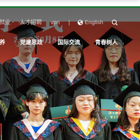
就业
人才招聘
vpn
|
English
养
党建思政
国际交流
青春树人