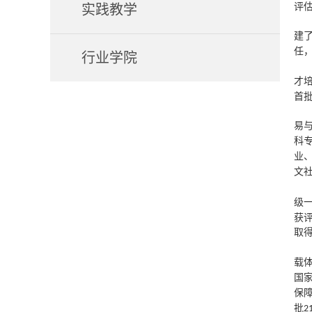
评
实践教学
建
任
行业学院
才
首
易
科
业
文
级
获
取
载
国
保障
批
2