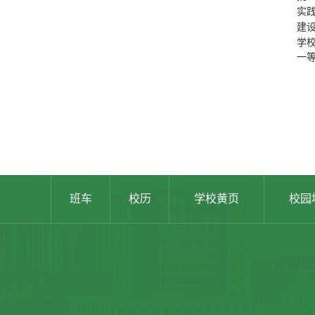
实
建
学
一
班车
校历
学校黄页
校园