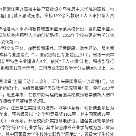
也是浙江民办高校中最早获批设立马克思主义学院的高校，构
课程门门融入思政元素，全校
余名教职工人人承担育人责
1200
稳步推进高水平本科教育和应用型示范高校建设，紧抓应用型人
载体培养应用型人才的创新路径，
年学校被确定为浙江省
2015
年荣获第一。
学科交叉平台，加强智慧康养、环境健康、数字经济、服务贸
本科专业建设点
个，国家级特色专业建设点
个，省级一流本
1
1
级新型特色专业建设点
个。依托“千人业师”计划，积极引导行
4
体系和实践教学环节，工科专业实践教学学分达到
以上，人
30%
优秀课堂”创建活动十二余年。近年来获国家级一流课程
门，省
1
学组织
个、省级首批课程思政教学研究项目
项，曾在
年
1
4
2019
师，近五年来，在仅举办两届的全国高校教师教学创新大赛中
教师教学竞赛特等奖
项。
2
的目标，注重学生实践能力培养。以学科竞赛、创新创业项目为
年来，获省级及以上的学科竞赛奖
项，其中国家级
项，
1102
33
计划）
余项。开展校内外实践基地建设，加强实践教学条件
160
酒学院”等
个行业学院，其中智慧康养产业学院成为浙江省首
12
个，其中国家级大学生校外实践教学基地
个，省级大学生校外
1